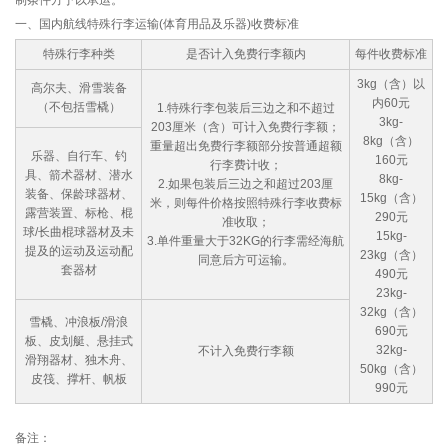
制条件方予以承运。
一、国内航线特殊行李运输(体育用品及乐器)收费标准
特殊行李种类
是否计入免费行李额内
每件收费标准
3kg（含）以
高尔夫、滑雪装备
内60元
（不包括雪橇）
1.特殊行李包装后三边之和不超过
3kg-
203厘米（含）可计入免费行李额；
8kg（含）
重量超出免费行李额部分按普通超额
乐器、自行车、钓
160元
行李费计收；
具、箭术器材、潜水
8kg-
2.如果包装后三边之和超过203厘
装备、保龄球器材、
15kg（含）
米，则每件价格按照特殊行李收费标
露营装置、标枪、棍
290元
准收取；
球/长曲棍球器材及未
15kg-
3.单件重量大于32KG的行李需经海航
提及的运动及运动配
23kg（含）
同意后方可运输。
套器材
490元
23kg-
32kg（含）
雪橇、冲浪板/滑浪
690元
板、皮划艇、悬挂式
32kg-
不计入免费行李额
滑翔器材、独木舟、
50kg（含）
皮筏、撑杆、帆板
990元
备注：