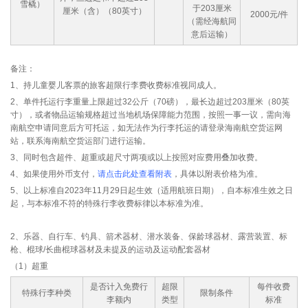
雪橇）
于203厘米
厘米（含）（80英寸）
2000元/件
（需经海航同
意后运输）
备注：
1、持儿童婴儿客票的旅客超限行李费收费标准视同成人。
2、单件托运行李重量上限超过32公斤（70磅），最长边超过203厘米（80英
寸），或者物品运输规格超过当地机场保障能力范围，按照一事一议，需向海
南航空申请同意后方可托运，如无法作为行李托运的请登录海南航空货运网
站，联系海南航空货运部门进行运输。
3、同时包含超件、超重或超尺寸两项或以上按照对应费用叠加收费。
4、如果使用外币支付，
请点击此处查看附表
，具体以附表价格为准。
5、以上标准自2023年11月29日起生效（适用航班日期），自本标准生效之日
起，与本标准不符的特殊行李收费标律以本标准为准。
2、乐器、自行车、钓具、箭术器材、潜水装备、保龄球器材、露营装置、标
枪、棍球/长曲棍球器材及未提及的运动及运动配套器材
（1）超重
是否计入免费行
超限
每件收费
特殊行李种类
限制条件
李额内
类型
标准