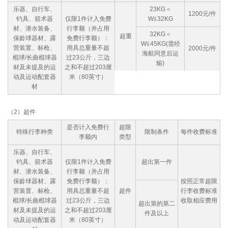
乐器、自行车、
23KG＜
1200元/件
钓具、箭术器
仅限1件计入免费
W≦32KG
材、潜水装备、
行李额（并占用
32KG＜
超重
保龄球器材、露
免费行李额）：
W≦45KG(需经
营装置、标枪、
用具总重量不超
2000元/件
海航同意后运
棍球/长曲棍球器
过23公斤，三边
输)
材及未提及的运
之和不超过203厘
动及运动配套器
米（80英寸）
材
（2）超件
是否计入免费行
超限
特殊行李种类
限制条件
每件收费标准
李额内
类型
乐器、自行车、
钓具、箭术器
仅限1件计入免费
超出第一件
材、潜水装备、
行李额（并占用
保龄球器材、露
免费行李额）：
按照正常超限
营装置、标枪、
用具总重量不超
超件
行李收费标准
棍球/长曲棍球器
过23公斤，三边
收取相应费用
超出第的第二
材及未提及的运
之和不超过203厘
件及以上
动及运动配套器
米（80英寸）