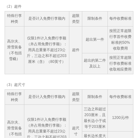
（2）超件
特殊行李
超限
是否计入免费行李额内
限制条件
每件收费标准
种类
类型
按照正常超限
行李首件收费
仅限1件计入免费行李额
超出第一件
高尔夫、
标准的50%
（并占用免费行李额）：
滑雪装备
收取费用
用具总重量不超过23公
超件
（不包括
斤，三边之和不超过203
按照正常超限
雪橇）
超出的第二件
厘米（含）（80英寸）
行李收费标准
及以上
收取相应费用
（3）超尺寸
特殊行李
超限
是否计入免费行李额内
限制条件
每件收费标准
种类
类型
三边之和超过
203厘米，且
1200元/件
仅限1件计入免费行李额
最长边小于或
高尔夫、
（并占用免费行李额）：
等于203厘米
滑雪装备
超尺
用具总重量不超过23公
（不包括
寸
最长边长度大
斤，三边之和不超过203