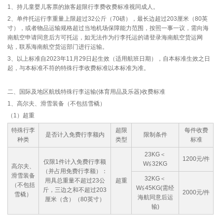
1、持儿童婴儿客票的旅客超限行李费收费标准视同成人。
2、单件托运行李重量上限超过32公斤（70磅），最长边超过203厘米（80英
寸），或者物品运输规格超过当地机场保障能力范围，按照一事一议，需向海
南航空申请同意后方可托运，如无法作为行李托运的请登录海南航空货运网
站，联系海南航空货运部门进行运输。
3、以上标准自2023年11月29日起生效（适用航班日期），自本标准生效之日
起，与本标准不符的特殊行李收费标准以本标准为准。
二、国际及地区航线特殊行李运输(体育用品及乐器)收费标准
1、高尔夫、滑雪装备（不包括雪橇）
（1）超重
特殊行李
超限
每件收费
是否计入免费行李额内
限制条件
种类
类型
标准
23KG＜
1200元/件
仅限1件计入免费行李额
W≦32KG
高尔夫、
（并占用免费行李额）：
滑雪装备
32KG＜
用具总重量不超过23公
超重
（不包括
W≦45KG(需经
斤，三边之和不超过203
2000元/件
雪橇）
海航同意后运
厘米（含）（80英寸）
输)