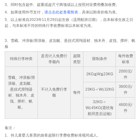
3、同时包含超件、超重或超尺寸两项或以上按照对应费用叠加收费。
4、如果使用外币支付，
请点击此处查看附表
，具体以附表价格为准。
5、以上标准自2023年11月29日起生效（适用航班日期），自本标准生效之日
起，与本标准不符的特殊行李收费标准以本标准为准。
3、雪橇、冲浪板/滑浪板、皮划艇、悬挂式滑翔器材、独木舟、皮筏、撑杆、帆
板
是否计入免费行
超限
每件收费
特殊行李种类
限制条件
李额内
类型
标准
2000元/
2KG≦W≦23KG
件
雪橇、冲浪板/滑
浪板、皮划艇、
3600元/
悬挂式滑翔器
不计入免费行李
23KG＜W≦32KG
每件
件
材、独木舟、皮
额
筏、撑杆、帆
32KG＜
4600元/
板。
W≦45KG(需经海
件
航同意后运输)
备注：
1、持儿童婴儿客票的旅客超限行李费收费标准视同成人。