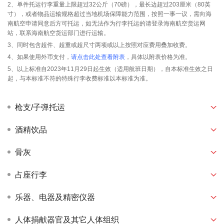
2、单件托运行李重量上限超过32公斤（70磅），最长边超过203厘米（80英
寸），或者物品运输规格超过当地机场保障能力范围，按照一事一议，需向海
南航空申请同意后方可托运，如无法作为行李托运的请登录海南航空货运网
站，联系海南航空货运部门进行运输。
3、同时包含超件、超重或超尺寸两项或以上按照对应费用叠加收费。
4、如果使用外币支付，
请点击此处查看附表
，具体以附表价格为准。
5、以上标准自2023年11月29日起生效（适用航班日期），自本标准生效之日
起，与本标准不符的特殊行李收费标准以本标准为准。
枪支/子弹托运
酒精饮品
骨灰
占座行李
乐器、电器及精密仪器
人体捐献器官及其它人体组织