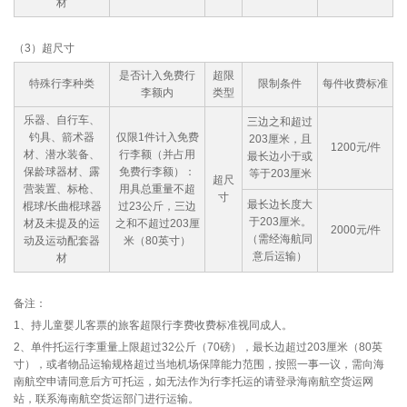
材
（3）超尺寸
是否计入免费行
超限
特殊行李种类
限制条件
每件收费标准
李额内
类型
乐器、自行车、
三边之和超过
钓具、箭术器
仅限1件计入免费
203厘米，且
1200元/件
材、潜水装备、
行李额（并占用
最长边小于或
保龄球器材、露
免费行李额）：
等于203厘米
超尺
营装置、标枪、
用具总重量不超
寸
最长边长度大
棍球/长曲棍球器
过23公斤，三边
于203厘米。
材及未提及的运
之和不超过203厘
2000元/件
（需经海航同
动及运动配套器
米（80英寸）
意后运输）
材
备注：
1、持儿童婴儿客票的旅客超限行李费收费标准视同成人。
2、单件托运行李重量上限超过32公斤（70磅），最长边超过203厘米（80英
寸），或者物品运输规格超过当地机场保障能力范围，按照一事一议，需向海
南航空申请同意后方可托运，如无法作为行李托运的请登录海南航空货运网
站，联系海南航空货运部门进行运输。