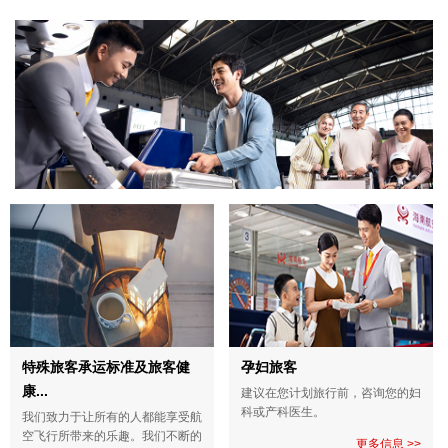
特殊旅客承运标准及旅客健
孕妇旅客
康...
建议在您计划旅行前，咨询您的妇
科或产科医生。
我们致力于让所有的人都能享受航
空飞行所带来的乐趣。我们不断的
更多信息 >>