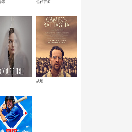
母亲
乜代宗师
战场