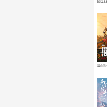
团战之
浴血无