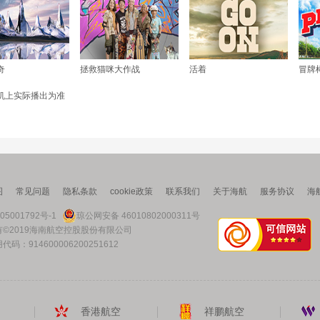
奇
拯救猫咪大作战
活着
冒牌
机上实际播出为准
图
常见问题
隐私条款
cookie政策
联系我们
关于海航
服务协议
海
05001792号-1
琼公网安备 46010802000311号
©2019海南航空控股股份有限公司
码：914600006200251612
香港航空
祥鹏航空