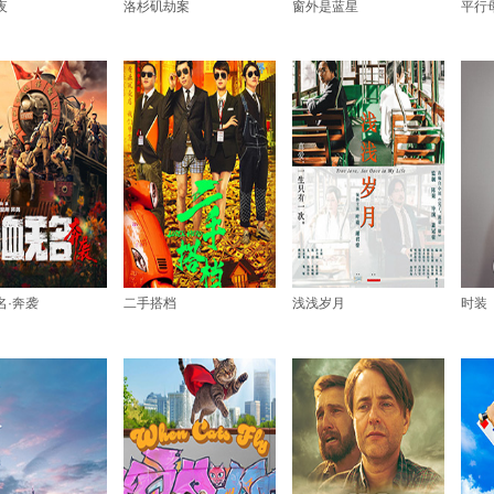
夜
洛杉矶劫案
窗外是蓝星
平行
名·奔袭
二手搭档
浅浅岁月
时装