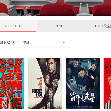
A330/B787
B737
B737天
择影音类型：