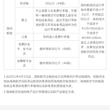
经济舱
20公斤（44磅）
国内航线托运行李
每件重量不得小于
不占座婴儿无免费行李额，可携
2公斤、不得超过
带一辆便携式可折叠婴儿推车等
50公斤，体积须大
婴儿
类似设备用品，超过手提行李标
于或等于
准的婴儿车等设备用品须作为托
国内
5×15×20cm且小
运行李免费运输。
航线
于或等于
儿童
等同成人免费行李额
40×60×100cm。
超过上述规定的行
金鹏白金
李，应事先征得海
卡、金卡会
额外增加30公斤（66磅）
南航空的同意才能
员
托运。
金鹏银卡会
额外增加20公斤（44磅）
员
1.自2011年4月1日起，国际航空运输协会已启用新的行李运输规则。您购买全
程由海南航空实际承运航班的客票按照海南航空标准执行；海南航空与外航国
际联运客票的免费行李额请以实际客票的票面值为准。
2.海南航空其他特殊产品行李额请以实际产品规定为准。