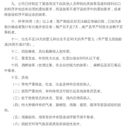
九、公司已经制定了紧急情况下由其他人员帮助此类旅客迅速转移到出口
的程序并包括有合理的通知要求，而该旅客不遵守该程序中的通知要求，或者
根据该程序不能运送的旅客。
十、怀孕36周（含）以上者；预产期临近但无法确定准确日期，已知为多
胎分娩或者预计有分娩并发症者；顺产后不足7天，难产及早产经医生诊断不宜
乘机者。
十一、出生不足14天的婴儿和出生不足90天的早产婴儿（早产婴儿指胎龄
满28周不满37周）。
十二、四肢瘫痪、高位截瘫病人急性期。
十三、重度贫血、外伤性大出血、红蛋白值在60G/L以下者。
十四、酒醉旅客（饮酒过量、失去自控能力的旅客）、麻醉品及其它毒品
中毒者。
十五、其他
（一）带有严重咯血、吐血、出血及呻吟症状的病人。
（二）面部严重创伤、有特殊情况可能引起其他旅客厌恶者。
（三）处于抢救状态的休克、昏迷、颅内压增高病人。
（四）特大肿瘤伴有积气者、肠梗阻、颅脑、腹部、眼球等脏器或组织损
伤。
（五）颅脑损伤、颅骨骨折伴有昏迷或呼吸节律不整者。
（六）因航空环境气氛容易诱发疾病急性发作。