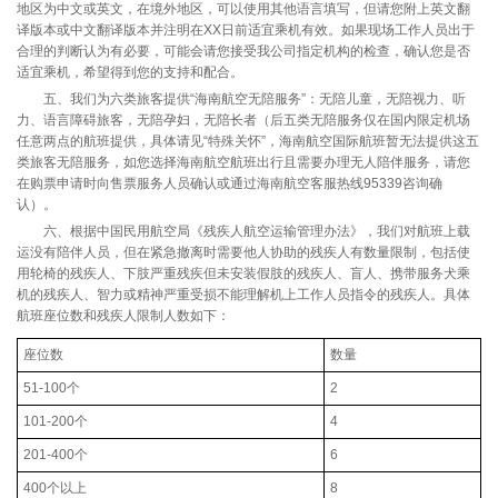
地区为中文或英文，在境外地区，可以使用其他语言填写，但请您附上英文翻
译版本或中文翻译版本并注明在XX日前适宜乘机有效。如果现场工作人员出于
合理的判断认为有必要，可能会请您接受我公司指定机构的检查，确认您是否
适宜乘机，希望得到您的支持和配合。
五、我们为六类旅客提供“海南航空无陪服务”：无陪儿童，无陪视力、听
力、语言障碍旅客，无陪孕妇，无陪长者（后五类无陪服务仅在国内限定机场
任意两点的航班提供，具体请见“特殊关怀”，海南航空国际航班暂无法提供这五
类旅客无陪服务，如您选择海南航空航班出行且需要办理无人陪伴服务，请您
在购票申请时向售票服务人员确认或通过海南航空客服热线95339咨询确
认）。
六、根据中国民用航空局《残疾人航空运输管理办法》，我们对航班上载
运没有陪伴人员，但在紧急撤离时需要他人协助的残疾人有数量限制，包括使
用轮椅的残疾人、下肢严重残疾但未安装假肢的残疾人、盲人、携带服务犬乘
机的残疾人、智力或精神严重受损不能理解机上工作人员指令的残疾人。具体
航班座位数和残疾人限制人数如下：
座位数
数量
51-100个
2
101-200个
4
201-400个
6
400个以上
8