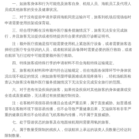
一、如旅客身体和行为可能危及旅客自身、机组人员、海航员工及代理人
员或其他旅客的安全及健康状况。
二、对于没有提前申请并获得海航同意运输许可，旅客到机场后现场临时
申请需要使用担架或保育箱。
三、经合理判断在没有额外医疗服务措施情况下，旅客无法安全完成旅
行，并且旅客无法提供或者拒绝提供符合要求的医疗诊断证明书。
注：额外医疗措施是指可能需要使用机上紧急医疗设备，或者需要旅客选
择经过医疗专业培训的人员，或者航班延误/备降时需要必要的医疗救助，或者
在航班飞行过程中可能需要额外医疗救助。
四、特殊旅客或特殊行李的申请材料不符合海航特殊运输规定。
五、旅客相关材料和申请均符合运输规定，但在地面各保障环节中身体状
况出现不稳定的情况（例如旅客明显呼吸困难或表现疼痛等），经机场航医检
查认为旅客没有额外医疗服务措施情况下无法安全完成安全旅行的范围。
六、对于患有传染疾病的旅客，如果传染疾病对其他旅客的身体健康或安
全造成直接威胁，无法通过有效措施控制传染。
注：在客舱环境很容易传播且会造成严重后果，属于直接威胁。如普通感
冒等在客舱环境下很容易传播，但不会导致严重健康后果，艾滋病等有非常严
重的健康后果但不会轻易在飞机客舱内传播，均不属于直接威胁。
七、处于昏迷状态的旅客及在地面候机期间需要用氧的旅客。
八、属于数量受限制的残疾人，但该航班上承运的该类人员数量已经达到
限制数量。