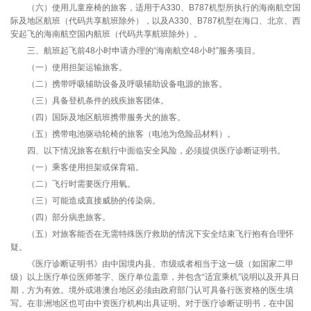
（六）使用儿童座椅的旅客，适用于A330、B787机型所执行的海南航空国
际及地区航班（代码共享航班除外），以及A330、B787机型在海口、北京、西
安起飞的海南航空国内航班（代码共享航班除外）。
三、航班起飞前48小时申请办理的“海南航空48小时”服务项目。
（一）使用担架运输旅客。
（二）携带呼吸辅助设备及呼吸辅助设备电源的旅客。
（三）具备登机条件的残疾旅客团体。
（四）国际及地区航班携带服务犬的旅客。
（五）携带电池驱动轮椅的旅客（电池为危险品材料）。
四、以下情况旅客在航行中面临安全风险，必须提供医疗诊断证明书。
（一）乘客使用担架或保育箱。
（二）飞行时需要医疗用氧。
（三）可能造成直接威胁的传染病。
（四）部分病患旅客。
（五）对旅客能否在无需特殊医疗救助的情况下安全结束飞行抱有合理怀
疑。
《医疗诊断证明书》由中国境内县、市级或者相当于这一级（如国家二甲
级）以上医疗单位医师签字、医疗单位盖章，并包含“适宜乘机”说明以及开具日
期，方为有效。境外或港澳台地区必须由政府部门认可具备行医资格的医生填
写。在非洲地区也可由中资医疗机构出具证明。对于医疗诊断证明书，在中国