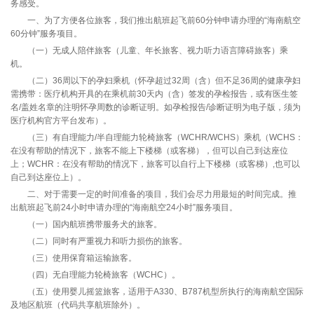
务感受。
一、为了方便各位旅客，我们推出航班起飞前60分钟申请办理的“海南航空
60分钟”服务项目。
（一）无成人陪伴旅客（儿童、年长旅客、视力听力语言障碍旅客）乘
机。
（二）36周以下的孕妇乘机（怀孕超过32周（含）但不足36周的健康孕妇
需携带：医疗机构开具的在乘机前30天内（含）签发的孕检报告，或有医生签
名/盖姓名章的注明怀孕周数的诊断证明。如孕检报告/诊断证明为电子版，须为
医疗机构官方平台发布）。
（三）有自理能力/半自理能力轮椅旅客（WCHR/WCHS）乘机（WCHS：
在没有帮助的情况下，旅客不能上下楼梯（或客梯），但可以自己到达座位
上；WCHR：在没有帮助的情况下，旅客可以自行上下楼梯（或客梯）,也可以
自己到达座位上）。
二、对于需要一定的时间准备的项目，我们会尽力用最短的时间完成。推
出航班起飞前24小时申请办理的“海南航空24小时”服务项目。
（一）国内航班携带服务犬的旅客。
（二）同时有严重视力和听力损伤的旅客。
（三）使用保育箱运输旅客。
（四）无自理能力轮椅旅客（WCHC）。
（五）使用婴儿摇篮旅客，适用于A330、B787机型所执行的海南航空国际
及地区航班（代码共享航班除外）。