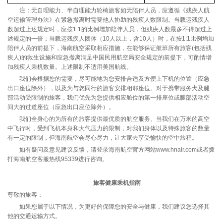
注：无自理能力、半自理能力轮椅旅客如无陪伴人员，应遵循《残疾人航
空运输管理办法》在紧急撤离时需要他人协助的残疾人数限制。当载运残疾人
数超过上述规定时，应按1:1的比例增加陪伴人员，但残疾人数最多不得超过上
述规定的一倍；当载运残疾人团体（10人以上，含10人）时，在按1:1比例增加
陪伴人员的前提下，海南航空采取相应措施，在能够保证航班所有旅客(包括残
疾人)的救生设施和应急撤离满足中国民用航空局安全规定的前提下，可酌情增
加残疾人乘机数量。上述限制不适用美国航线。
我们会根据您的需要，尽可能地为您安排合适及方便上下机的位置（应急
出口座位除外），以及为与您同行的旅客安排相邻座位。对于携带服务犬及腿
部活动受限制的旅客，我们优先为您提供相应舱位的第一排座位或腿部活动空
间大的过道座位（应急出口座位除外）。
我们全身心的为所有的旅客提供最优质的航空服务。当我们在万米的高空
中飞行时，受到飞机本身和大气压力的限制，对我们身体以及特殊旅客的数量
有一定的限制，但海南航空会尽心尽力，让大家去享受愉快的空中旅程。
如有疑问及意见建议反馈，请登录海南航空官方网站www.hnair.com或者拨
打海南航空客服热线95339进行咨询。
旅客健康乘机指南
尊敬的旅客：
如果您属于以下情况，为更好的保障您的安全与健康，我们建议您选择其
他的交通运输方式。