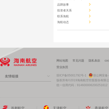
品牌故事
投资者关系
联系海航
海航动态
网站地图
常见问题
隐私条款
co
营业执照
琼ICP备05001792号-1
琼公网安备 4
友情链接
版权所有©2019海南航空控股股份有限
统一信用代码：914600006200251612
首都航空
天津航空
香港航空