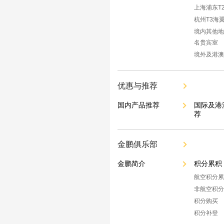
上海浦东T
杭州T3海
境内其他地
名贵宾室
境外及港澳
优惠与推荐
国内产品推荐
国际及港
荐
金鹏俱乐部
金鹏简介
积分累积
航空积分累
非航空积分
积分购买
积分补登