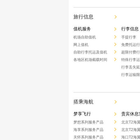
旅行信息
值机服务
行李信息
机场自助值机
手提行李
网上值机
免费托运行
自助行李托运及值机
超限付费行
各地区机场截载时间
特殊行李运
行李丢失延
行李运输限
搭乘海航
梦享飞行
贵宾休息
梦想系列服务产品
北京T2海
海享系列服务产品
北京T2海
关怀系列服务产品
海口T2海