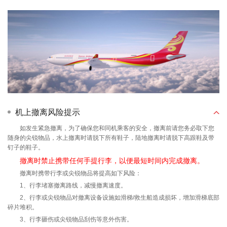
机上撤离风险提示
如发生紧急撤离，为了确保您和同机乘客的安全，撤离前请您务必取下您
随身的尖锐物品，水上撤离时请脱下所有鞋子，陆地撤离时请脱下高跟鞋及带
钉子的鞋子。
撤离时禁止携带任何手提行李，以便最短时间内完成撤离。
撤离时携带行李或尖锐物品将提高如下风险：
1、行李堵塞撤离路线，减慢撤离速度。
2、行李或尖锐物品对撤离设备设施如滑梯/救生船造成损坏，增加滑梯底部
碎片堆积。
3、行李砸伤或尖锐物品刮伤等意外伤害。