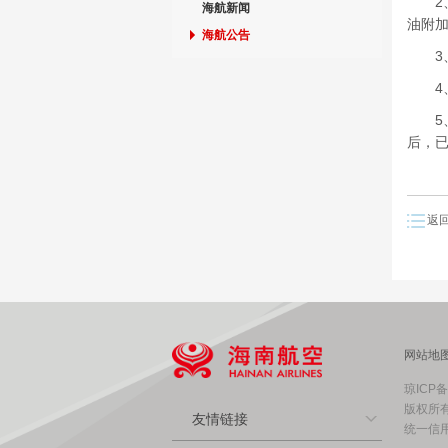
2、
海航新闻
油附加
海航公告
3、
4、
5、燃
后，
返
网站地
琼ICP备
版权所有
友情链接
统一信用代