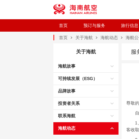
首页
预订与服务
旅行信息
首页
关于海航
海航动态
海航公
服
关于海航
海航故事
可持续发展（ESG）
品牌故事
尊敬
投资者关系
自2
联系海航
1、国
海航动态
客收取