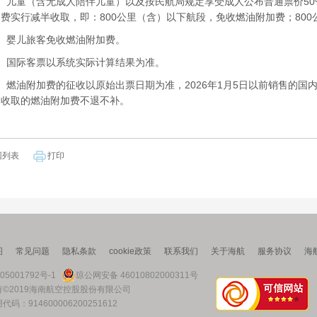
儿童（含无成人陪伴儿童）以及按民航局规定享受成人公布普通票价50
费实行减半收取，即：800公里（含）以下航段，免收燃油附加费；800
婴儿旅客免收燃油附加费。
国际客票以系统实际计算结果为准。
油附加费的征收以原始出票日期为准，2026年1月5日以前销售的国内客
已收取的燃油附加费不退不补。
回列表
打印
图
常见问题
隐私条款
cookie政策
联系我们
关于海航
服务协议
海
05001792号-1
琼公网安备 46010802000311号
©2019海南航空控股股份有限公司
码：914600006200251612