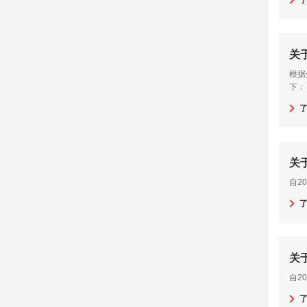
关
根据
下：
关
自2
关
自2