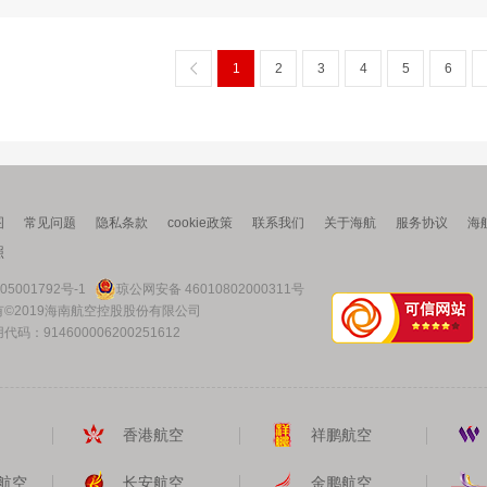
1
2
3
4
5
6
图
常见问题
隐私条款
cookie政策
联系我们
关于海航
服务协议
海
照
05001792号-1
琼公网安备 46010802000311号
©2019海南航空控股股份有限公司
码：914600006200251612
香港航空
祥鹏航空
航空
长安航空
金鹏航空