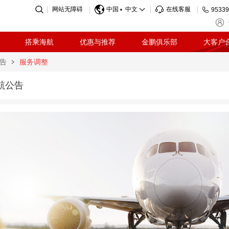
网站无障碍
中国
中文
在线客服
95339
搭乘海航
优惠与推荐
金鹏俱乐部
大客户
告
服务调整
航公告