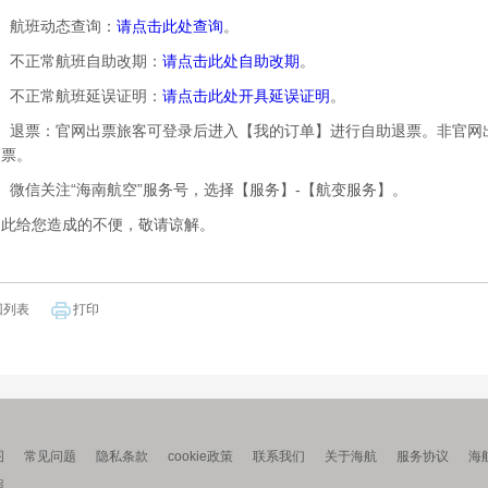
航班动态查询：
请点击此处查询
。
不正常航班自助改期：
请点击此处自助改期
。
不正常航班延误证明：
请点击此处开具延误证明
。
退票：官网出票旅客可登录后进入【我的订单】进行自助退票。非官网
退票。
微信关注“海南航空”服务号，选择【服务】-【航变服务】。
给您造成的不便，敬请谅解。
回列表
打印
图
常见问题
隐私条款
cookie政策
联系我们
关于海航
服务协议
海
照