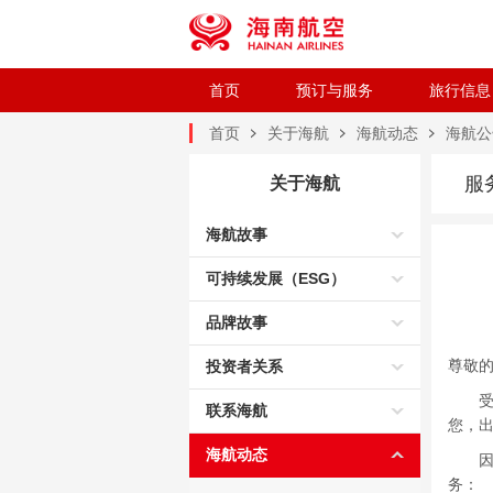
首页
预订与服务
旅行信息
首页
关于海航
海航动态
海航公
服
关于海航
海航故事
可持续发展（ESG）
品牌故事
尊敬
投资者关系
受台
联系海航
您，
海航动态
因多
务：