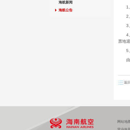
海航新闻
1、
海航公告
2、
3、
4、
票地
5、
由此
返
网站地
营业执