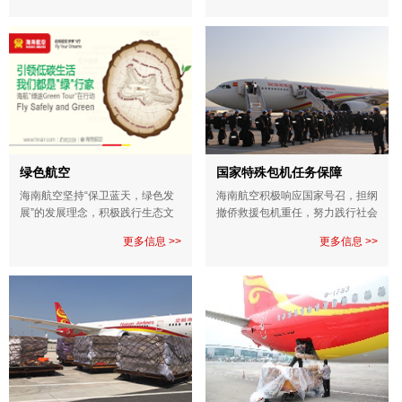
境、社会、治理工作融入企业运
营，推动公司可持续发展。
绿色航空
国家特殊包机任务保障
海南航空坚持“保卫蓝天，绿色发
海南航空积极响应国家号召，担纲
展”的发展理念，积极践行生态文
撤侨救援包机重任，努力践行社会
明责任。2008年开始开展节能减
责任，出色完成利比亚、埃及、乌
更多信息 >>
更多信息 >>
排工作，持续完成空中航路优化、
克兰等撤侨救援、维和防爆队包机
自主研发新一代发动机水洗设
等国家运输任务，被中国民航局授
备、“绿途·碳抵消”公益项目、生物
予撤侨航班保障“先进集体”和“先进
航煤航班载客飞行等30多个减排
个人”荣誉称号。
项目。积极响应海南禁塑法规，启
动“禁塑”航班，推动绿色发展，成
为中国首家通过能源管理体系认证
的航空公司，被中国民用航空局评
为“打赢蓝天保卫战先进单位”。