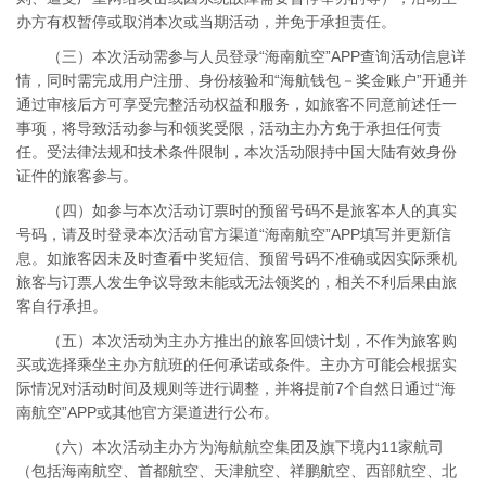
办方有权暂停或取消本次或当期活动，并免于承担责任。
（三）本次活动需参与人员登录“海南航空”APP查询活动信息详
情，同时需完成用户注册、身份核验和“海航钱包－奖金账户”开通并
通过审核后方可享受完整活动权益和服务，如旅客不同意前述任一
事项，将导致活动参与和领奖受限，活动主办方免于承担任何责
任。受法律法规和技术条件限制，本次活动限持中国大陆有效身份
证件的旅客参与。
（四）如参与本次活动订票时的预留号码不是旅客本人的真实
号码，请及时登录本次活动官方渠道“海南航空”APP填写并更新信
息。如旅客因未及时查看中奖短信、预留号码不准确或因实际乘机
旅客与订票人发生争议导致未能或无法领奖的，相关不利后果由旅
客自行承担。
（五）本次活动为主办方推出的旅客回馈计划，不作为旅客购
买或选择乘坐主办方航班的任何承诺或条件。主办方可能会根据实
际情况对活动时间及规则等进行调整，并将提前7个自然日通过“海
南航空”APP或其他官方渠道进行公布。
（六）本次活动主办方为海航航空集团及旗下境内11家航司
（包括海南航空、首都航空、天津航空、祥鹏航空、西部航空、北