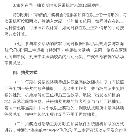
3.旅客在同一抽奖期内实际乘机时未满12周岁的。
特别说明：“加倍的抽奖机会”指旅客如存在以上任一情形的，每
次乘机可按照两次计算纳入对应一期的抽奖范围，如同时存在以上
两种情形的，可按照四次计算；如同时存在以上三种情形的，可按
照八次计算。
（七）参与本次活动的旅客可同时根据相应活动规则参与新海
航“飞飞乐”周二幸运夜（特别季）答题抽奖活动，若同一旅客在两活
动同期中奖，则按中奖金额较高的活动兑奖，中奖金额较低的活动
不再兑奖。
四、抽奖方式
（一）每期抽奖按照奖项等级从低至高依次随机抽取（即按照
五等奖到一等奖的顺序抽取），选出中奖旅客，并当场展示中奖旅
客的姓氏、机票票号前三位和后三位数字、航段（出发地和目的
地）及承运航司信息。获得抽奖资格的旅客可参与当期五轮抽奖。
若同一旅客当期抽中两个或以上奖项的，则默认按照所中最高奖项
等级兑奖，抽中的其他奖项作废且不用于再次抽奖。
（二）抽奖通过活动主办方独立抽奖软件系统随机抽取的方式
进行，并通过“海南航空”APP-“飞飞乐”周二幸运夜活动专区及合作音