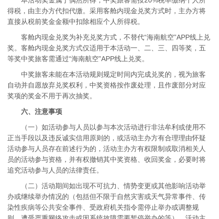
本活动奖金属于偶然所得，中奖旅客需按20%税率缴纳个人所
得税，由主办方代扣代缴。采用客舱内现金兑奖方式时，主办方将
直接从税前奖金金额中扣除相应个人所得税。
客舱内现金兑奖为补充兑奖方式，不替代“海南航空”APP线上兑
奖。客舱内现金兑奖方式仅适用于本活动一、二、三、四等奖，五
等奖中奖旅客需通过“海南航空”APP线上兑奖。
中奖旅客未能在本活动规则规定时间内完成兑奖的，视为旅客
自动并自愿放弃兑奖权利，中奖资格按作废处理，且作废部分对应
奖项的奖金不用于再次抽奖。
六、注意事项
（一）如活动参与人员以参与本次活动进行非法牟利或使用不
正当手段以及违反诚实信用原则的，或活动主办方有合理理由怀疑
活动参与人员存在前述行为的，活动主办方有权限制或取消相关人
员的活动参与资格，并有权撤销其中奖资格、收回奖金，必要时将
追究活动参与人员的法律责任。
（二）活动期间如出现不可抗力、情势变更或其他影响活动举
办或继续举办情况的（包括但不限于自然灾害或天气异常事件、传
染性疾病等公共安全事件、受政府机关指令需停止举办或调整规
则、遭受严重网络攻击或因系统故障需要暂停举办的等），活动主