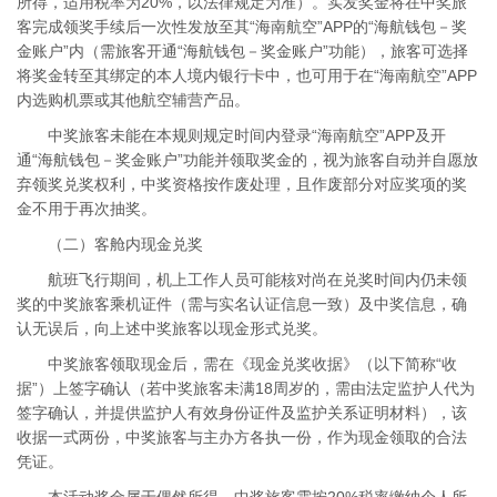
所得，适用税率为20%，以法律规定为准）。实发奖金将在中奖旅
客完成领奖手续后一次性发放至其“海南航空”APP的“海航钱包－奖
金账户”内（需旅客开通“海航钱包－奖金账户”功能），旅客可选择
将奖金转至其绑定的本人境内银行卡中，也可用于在“海南航空”APP
内选购机票或其他航空辅营产品。
中奖旅客未能在本规则规定时间内登录“海南航空”APP及开
通“海航钱包－奖金账户”功能并领取奖金的，视为旅客自动并自愿放
弃领奖兑奖权利，中奖资格按作废处理，且作废部分对应奖项的奖
金不用于再次抽奖。
（二）客舱内现金兑奖
航班飞行期间，机上工作人员可能核对尚在兑奖时间内仍未领
奖的中奖旅客乘机证件（需与实名认证信息一致）及中奖信息，确
认无误后，向上述中奖旅客以现金形式兑奖。
中奖旅客领取现金后，需在《现金兑奖收据》（以下简称“收
据”）上签字确认（若中奖旅客未满18周岁的，需由法定监护人代为
签字确认，并提供监护人有效身份证件及监护关系证明材料），该
收据一式两份，中奖旅客与主办方各执一份，作为现金领取的合法
凭证。