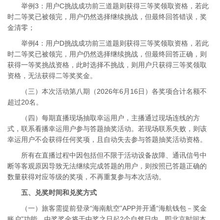
举例3：用户C挑战成功前三道题则获得三等奖领取资格，若此
时二等奖已被领完，用户仍然选择继续挑战，但最终回答错误，奖
金清零；
举例4：用户D挑战成功前三道题则获得三等奖领取资格，若此
时二等奖已被领完，用户仍然选择继续挑战，但最终回答正确，则
获得一等奖挑战资格，此时选择不挑战，则用户只获得三等奖领取
资格，无法获得二等奖奖金。
（三）本次活动第八期（2026年6月16日）各奖项合计名额不
超过20名。
（四）每期直播现场抽取幸运用户，主播通过现场连线的方
式，联系看播幸运用户参与答题抽奖活动。若现场联系失败，则该
幸运用户不会获得任何奖项，且自动失去参与答题抽奖活动资格。
所有在直播过程中因包括但不限于活动设备故障、通讯信号中
断等客观原因导致无法继续完成答题的用户，则按照已答题正确的
数量获得对应等级的奖项，不再重复参与本次活动。
五、兑奖时间和兑奖方式
（一）旅客需提前登录“海南航空”APP并开通“海航钱包－奖金
账户”功能，中奖奖金将于中奖之日起2个自然日内，即北京时间本