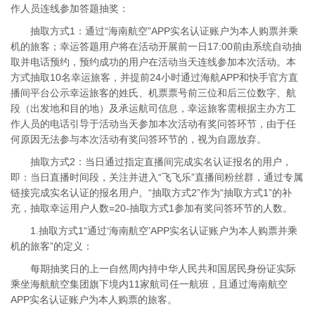
作人员连线参加答题抽奖：
抽取方式1：通过“海南航空”APP实名认证账户为本人购票并乘
机的旅客；幸运答题用户将在活动开展前一日17:00前由系统自动抽
取并电话预约，预约成功的用户在活动当天连线参加本次活动。本
方式抽取10名幸运旅客，并提前24小时通过海航APP和快手官方直
播间平台公示幸运旅客的姓氏、机票票号前三位和后三位数字、航
段（出发地和目的地）及承运航司信息，幸运旅客需根据主办方工
作人员的电话引导于活动当天参加本次活动有奖问答环节，由于任
何原因无法参与本次活动有奖问答环节的，视为自愿放弃。
抽取方式2：当日通过指定直播间完成实名认证报名的用户，
即：当日直播时间段，关注并进入“飞飞乐”直播间粉丝群，通过专属
链接完成实名认证的报名用户。“抽取方式2”作为“抽取方式1”的补
充，抽取幸运用户人数=20-抽取方式1参加有奖问答环节的人数。
1.抽取方式1“通过‘海南航空’APP实名认证账户为本人购票并乘
机的旅客”的定义：
每期抽奖日的上一自然周内持中华人民共和国居民身份证实际
乘坐海航航空集团旗下境内11家航司任一航班，且通过海南航空
APP实名认证账户为本人购票的旅客。