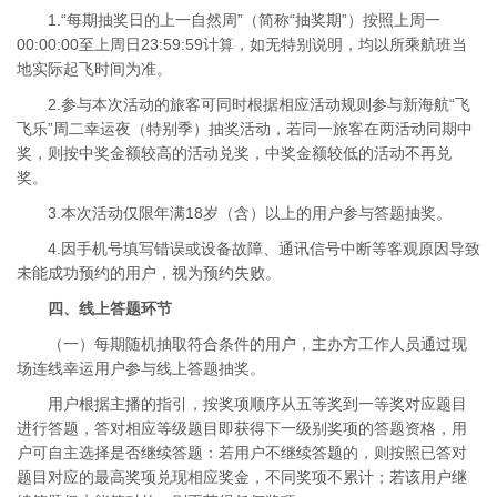
1.“每期抽奖日的上一自然周”（简称“抽奖期”）按照上周一
00:00:00至上周日23:59:59计算，如无特别说明，均以所乘航班当
地实际起飞时间为准。
2.参与本次活动的旅客可同时根据相应活动规则参与新海航“飞
飞乐”周二幸运夜（特别季）抽奖活动，若同一旅客在两活动同期中
奖，则按中奖金额较高的活动兑奖，中奖金额较低的活动不再兑
奖。
3.本次活动仅限年满18岁（含）以上的用户参与答题抽奖。
4.因手机号填写错误或设备故障、通讯信号中断等客观原因导致
未能成功预约的用户，视为预约失败。
四、线上答题环节
（一）每期随机抽取符合条件的用户，主办方工作人员通过现
场连线幸运用户参与线上答题抽奖。
用户根据主播的指引，按奖项顺序从五等奖到一等奖对应题目
进行答题，答对相应等级题目即获得下一级别奖项的答题资格，用
户可自主选择是否继续答题：若用户不继续答题的，则按照已答对
题目对应的最高奖项兑现相应奖金，不同奖项不累计；若该用户继