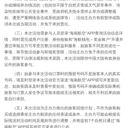
办或继续举办情况的（包括但不限于自然灾害或天气异常事件、传
染性疾病等公共安全事件、受政府机关指令需停止举办或调整规
则、遭受严重网络攻击或系统故障等），活动主办方有权暂停或取
消本次或当期活动，并免于承担责任。
（三）本次活动需参与人员登录“海南航空”APP查询活动信息详
情，同时需完成用户注册、身份核验和“海航钱包－奖金账户”开通并
通过审核后方可享受完整活动权益和服务，如旅客不同意前述任一
事项，将导致活动参与和领奖受限，活动主办方免于承担任何责
任。受限于法律法规和技术原因，本次活动限持中国大陆有效身份
证件的旅客参与。
（四）如参与本次活动订票时的预留号码不是旅客本人的真实
号码，请及时登录本次活动官方渠道“海南航空”APP填写并更新信
息。如旅客因未及时查看中奖短信、预留号码不准确或因实际乘机
旅客与订票人发生争议导致未能或无法领奖的，相关不利后果由旅
客自行承担。
（五）本次活动为主办方推出的旅客回馈计划，不作为旅客购
买或选择乘坐主办方航班的任何承诺或条件。主办方可能会根据实
际情况对活动时间及规则等进行调整，并将提前7个自然日通过“海
南航空”APP或其他官方渠道进行公布。