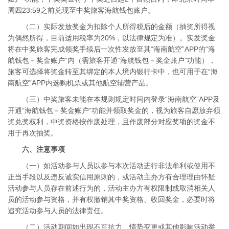
周四23:59之前兑现至中奖旅客海航钱包账户。
（二）实际发放奖金为扣除个人所得税后的金额（抽奖所得视
为偶然所得，目前适用税率为20%，以法律规定为准）。实发奖金
将在中奖旅客完成领奖手续后一次性发放至其“海南航空”APP的“海
航钱包－奖金账户”内（需旅客开通“海航钱包－奖金账户”功能），
旅客可选择将奖金转至其绑定的本人境内银行卡中，也可用于在“海
南航空”APP内选购机票或其他航空辅营产品。
（三）中奖旅客未能在本规则规定时间内登录“海南航空”APP及
开通“海航钱包－奖金账户”功能并领取奖金的，视为旅客自愿放弃领
奖兑奖权利，中奖资格按作废处理，且作废部分对应奖项的奖金不
用于再次抽奖。
六、注意事项
（一）如活动参与人员以参与本次活动进行非法牟利或使用不
正当手段以及违反诚实信用原则的，或活动主办方有合理理由怀疑
活动参与人员存在前述行为的，活动主办方有权限制或取消相关人
员的活动参与资格，并有权撤销其中奖资格、收回奖金，必要时将
追究活动参与人员的法律责任。
（二）活动期间如出现不可抗力、情势变更或其他影响活动举