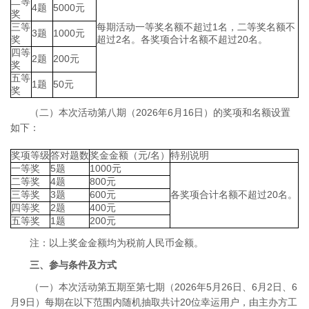
二等
4题
5000元
奖
三等
每期活动一等奖名额不超过1名，二等奖名额不
3题
1000元
奖
超过2名。各奖项合计名额不超过20名。
四等
2题
200元
奖
五等
1题
50元
奖
（二）本次活动第八期（2026年6月16日）的奖项和名额设置
如下：
奖项等级
答对题数
奖金金额（元/名）
特别说明
一等奖
5题
1000元
二等奖
4题
800元
三等奖
3题
600元
各奖项合计名额不超过20名。
四等奖
2题
400元
五等奖
1题
200元
注：以上奖金金额均为税前人民币金额。
三、参与条件及方式
（一）本次活动第五期至第七期（2026年5月26日、6月2日、6
月9日）每期在以下范围内随机抽取共计20位幸运用户，由主办方工