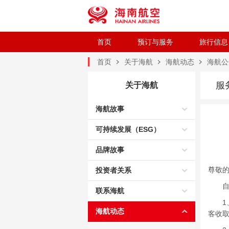
首页
预订与服务
旅行信息
首页
关于海航
海航动态
海航公
服
关于海航
海航故事
可持续发展（ESG）
品牌故事
尊敬
投资者关系
自2
联系海航
1、国
海航动态
客收取