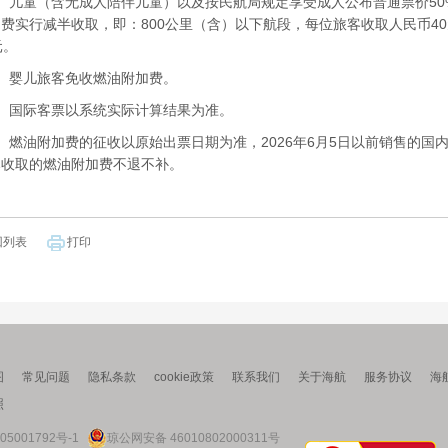
儿童（含无成人陪伴儿童）以及按民航局规定享受成人公布普通票价50
费实行减半收取，即：800公里（含）以下航段，每位旅客收取人民币40
元。
婴儿旅客免收燃油附加费。
国际客票以系统实际计算结果为准。
油附加费的征收以原始出票日期为准，2026年6月5日以前销售的国内客
已收取的燃油附加费不退不补。
回列表
打印
图
常见问题
隐私条款
cookie政策
联系我们
关于海航
服务协议
海
照
05001792号-1
琼公网安备 46010802000311号