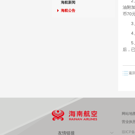
2、
海航新闻
油附加
海航公告
币70
3、
4、
5、燃
后，
返
网站地
营业执
琼ICP备
友情链接