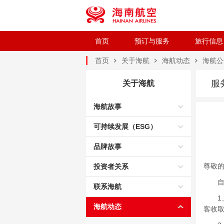
首页
预订与服务
旅行信息
首页
关于海航
海航动态
海航公
服
关于海航
海航故事
可持续发展（ESG）
品牌故事
尊敬
投资者关系
自2
联系海航
1、国
海航动态
客收取