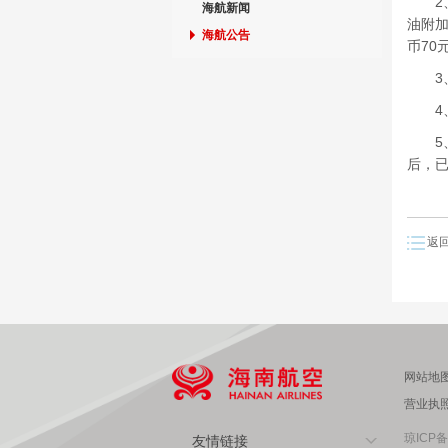
2、
海航新闻
油附加
海航公告
币70
3、
4、
5、燃
后，
返
网站地
营业执
琼ICP备
友情链接