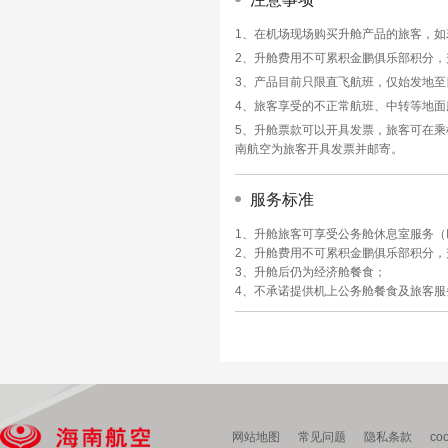
1、在机场现场购买升舱产品的旅客，
2、升舱费用不可累积金鹏俱乐部积分
3、产品目前只限直飞航班，仅始发地
4、旅客享受的不正常航班、中转等地面
5、升舱票款可以开具发票，旅客可在乘
南航空为旅客开具发票并邮寄。
服务标准
1、升舱旅客可享受公务舱休息室服务
2、升舱费用不可累积金鹏俱乐部积分
3、升舱后仍为经济舱餐食；
4、不承诺提供机上公务舱餐食及旅客服
网站地图
常见问题
隐私条款
co