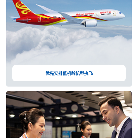
优先安排低机龄
机型执飞