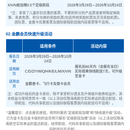
X/V/N
舱加赠0.5个定级航段
2026年3月29日—2026年10月24日
*注：享受了儿童折扣优惠的客票、不累积积分的产品票或者特殊促销政
策、各类免票、积分兑换的奖励机票(包括传统奖励机票及灵活奖励机票)、
团队票、金鹿卡优惠客票及国际联程航班国内段客票等不适用。。
02.金鹏会员快速升级活动
适用条件
活动内容
报名日
2026年3月29日—2026年10月
期
24日
报名后80天内（含报名当日）
适用舱
C/D/Z/Y/W/Q/H/K/E/L/M/X/V/N
实际搭乘快线航班7次，可升级
位
至金卡
适用会
金鹏普卡、飞行卡及银卡会员
员
注：成功升级后的金卡身份，除不享受积分透支及升保级升舱券权益外，其
余权益与常规贵宾卡一致（以上活动仅限海南航空实际承运的直达航班，经
停航班、代码共享航班以及国际联程客票国内段航班均不适用）。
*温馨提示：点击报名按钮，将同时报名“定级航段加赠”和“快线速升级”活动，
已为金卡及白金卡级别的会员将只报名“定级航段加赠”活动（以上活动仅限海
南航空实际承运的直达航班，经停航班、代码共享航班以及国际联程客票国内
段航班均不适用）。