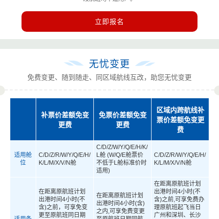
立即报名
无忧变更
免费变更、随到随走、同区域航线互改，助您无忧变更
区域内跨航线补
补票价差额免变
免票价差额免变
票价差额免变更
更费
更费
费
C/D/Z/W/Y/Q/E/H/K/
适用舱
C/D/Z/R/W/Y/Q/E/H/
L舱 (W/Q/E舱票价
C/D/Z/R/W/Y/Q/E/H/
位
K/L/M/X/V/N舱
不低于L舱标准价时
K/L/M/X/V/N舱
适用)
在距离原航班计划
在距离原航班计划
出港时间4小时(不
在距离原航班计划
出港时间4小时(不
含)之前,可享免费办
出港时间4小时(含)
含)之前，可享免变
理原航班起飞当日
之内,可享免费变更
更至原航班同日期
广州和深圳、长沙