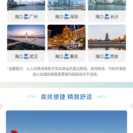
海口
广州
海口
深圳
海口
长沙
海口
武汉
海口
重庆
海口
西安
*温馨提示：以上仅限海南航空实际承运的直达航班，经停航班、代码共享航
班以及国际联程客票国内段航班均不适用。
高效便捷 精致舒适