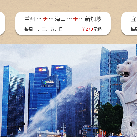
兰州
海口
新加坡
宜
每周一、三、五、日
￥
270
元起
每