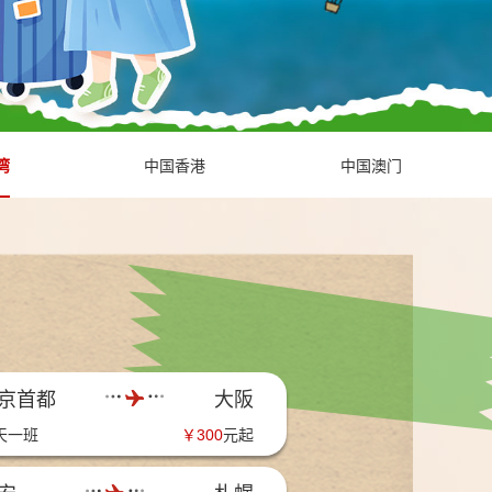
湾
中国香港
中国澳门
京首都
大阪
天一班
￥
300
元起