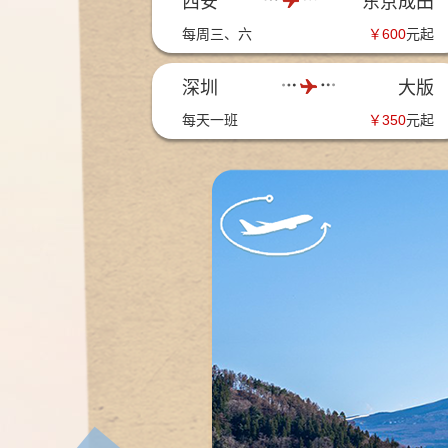
西安
东京成田
每周三、六
￥
600
元起
深圳
大版
每天一班
￥
350
元起