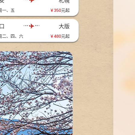
安
札幌
周一、五
￥
350
元起
口
大版
周二、四、六
￥
480
元起