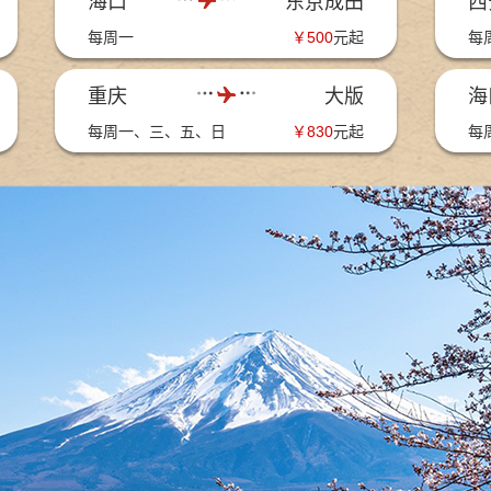
海口
东京成田
西
每周一
￥
500
元起
每
重庆
大版
海
每周一、三、五、日
￥
830
元起
每