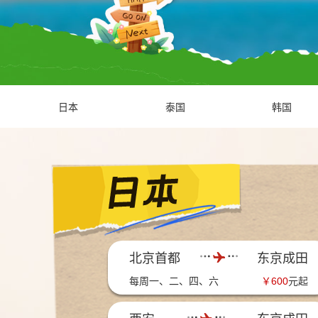
日本
泰国
韩国
北京首都
东京成田
每周一、二、四、六
￥
600
元起