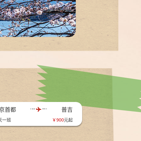
京首都
普吉
天一班
￥
900
元起