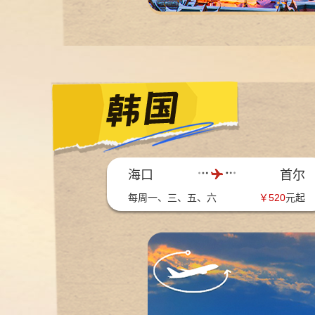
海口
首尔
每周一、三、五、六
￥
520
元起