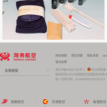
网站地图
常见问题
隐私条款
co
营业执照
琼ICP备05001792号-1
琼公网安备 4
友情链接
版权所有©2019海南航空控股股份有限
统一信用代码：914600006200251612
首都航空
天津航空
香港航空