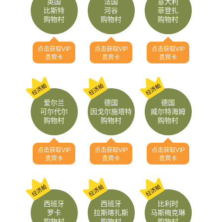
英国
法国
意大利
比斯特
河谷
菲登扎
购物村
购物村
购物村
点击获取VIP
点击获取VIP
点击获取VIP
贵宾卡
贵宾卡
贵宾卡
爱尔兰
德国
德国
可尔代尔
因戈尔施塔特
威尔特海姆
购物村
购物村
购物村
点击获取VIP
点击获取VIP
点击获取VIP
贵宾卡
贵宾卡
贵宾卡
西班牙
西班牙
比利时
罗卡
拉斯喀扎斯
马斯梅克琳
购物村
购物村
购物村