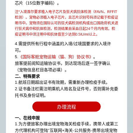
芯片（15位数字编码）。
注*入境首尔要求植入电子芯片及狂犬病抗体检测（FAVN、RFFIT
检测）。宠物必须植入电子芯片，且芯片识别号码须记载于检疫证
明书中。宠物须在国际认可的狂犬病检测机构或出口国政府机关进
行狂犬病中和抗体检测，检测结果自采血日起24个月内有效。检
疫证明书中须注明中和抗体值至少达到0.5IU/ml以上。
4.需提供所有行程中涵盖的入境/过境国要求的入境许
可。
5.
《国际客舱宠物运输（猫、狗）协议书》
。
旅客提前阅知运输协议书，到达现场后逐一签字确认
（宠物信息栏目各项必填）。
二、特殊要求​
1.航班日期超出证书有效期，需重新办理检疫手续。
2.证书备注栏需注明乘机人姓名及证件号，否则需补充委
托书及身份证明。
办理流程
一、在线申报
1.为方便旅客办理出境宠物海关检疫手续，携带人或第三
方代理机构可登陆“互联网+海关-公共服务-携带出境宠物