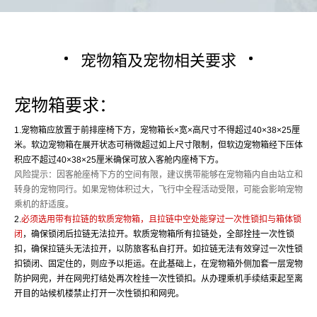
宠物箱及宠物相关要求
宠物箱要求：
1.宠物箱应放置于前排座椅下方，宠物箱长×宽×高尺寸不得超过40×38×25厘
米。软边宠物箱在展开状态可稍微超过如上尺寸限制，但软边宠物箱经下压体
积应不超过40×38×25厘米确保可放入客舱内座椅下方。
风险提示：因客舱座椅下方的空间有限，建议携带能够在宠物箱内自由站立和
转身的宠物同行。如果宠物体积过大，飞行中全程活动受限，可能会影响宠物
乘机的舒适度。
2.
必须选用带有拉链的软质宠物箱，且拉链中空处能穿过一次性锁扣与箱体锁
闭
，确保锁闭后拉链无法拉开。软质宠物箱所有拉链处，全部拴挂一次性锁
扣，确保拉链头无法拉开，以防旅客私自打开。如拉链无法有效穿过一次性锁
扣锁闭、固定住的，则应予以拒运。在此基础上，在宠物箱外侧加套一层宠物
防护网兜，并在网兜打结处再次栓挂一次性锁扣。从办理乘机手续结束起至离
开目的站候机楼禁止打开一次性锁扣和网兜。