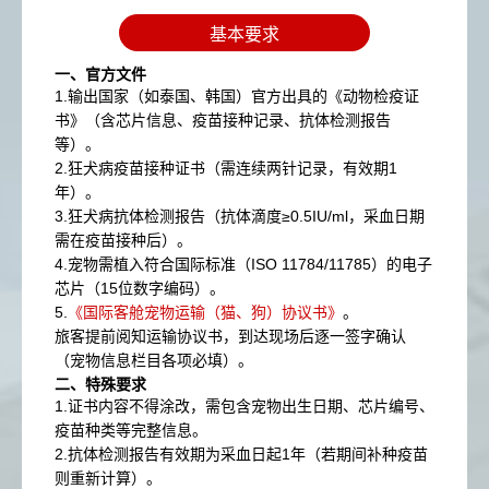
基本要求
一、官方文件​
1.输出国家（如泰国、韩国）官方出具的《动物检疫证
书》（含芯片信息、疫苗接种记录、抗体检测报告
等）。
2.狂犬病疫苗接种证书（需连续两针记录，有效期1
年）。
3.狂犬病抗体检测报告（抗体滴度≥0.5IU/ml，采血日期
需在疫苗接种后）。
4.宠物需植入符合国际标准（ISO 11784/11785）的电子
芯片（15位数字编码）。
5.
《国际客舱宠物运输（猫、狗）协议书》
。
旅客提前阅知运输协议书，到达现场后逐一签字确认
（宠物信息栏目各项必填）。
二、特殊要求​
1.证书内容不得涂改，需包含宠物出生日期、芯片编号、
疫苗种类等完整信息。
2.抗体检测报告有效期为采血日起1年（若期间补种疫苗
则重新计算）。