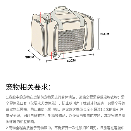
宠物相关要求：
1.客舱中的宠物在运输前宠物需进行身体清洁，运输全程需穿戴宠物衣物；需
全程佩戴口套（仅要求犬类佩戴），防止吠叫声干扰到其他旅客；另需全程佩
戴宠物纸尿裤，防止粪便污损飞机。建议旅客携带长度不超过1.5米的牵引绳
或安全绳，同时自备衣物、毛毯等物品，以便适当覆盖航空箱，减少宠物与周
围环境的相互影响。
2.宠物全程需放置于宠物箱中，不得解开一次性锁扣和网兜，且旅客在客舱中