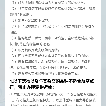
（1）旅客所运输的活体动物为国家禁运的动物之列。
（2）具有传染病症候或疑似传染病载体的动物(如发生禽流
感地区的家禽)。
（3）出生不足12周的宠物。
（4）怀孕宠物或是在飞机起飞前48小时之内刚刚分娩过的
动物。
（5）性格焦躁、娇气、弱小，对高温高空环境敏感或不能
长时间待在宠物箱里的宠物。
（6）服用镇静剂或安眠药的宠物。
（7）浑身散发恶臭或让人难以忍受的刺鼻气味的宠物。
（8）患有耳鼻喉科、心血管系统、脑血管系统、呼吸系
统、消化系统疾病，以及48小时内进行过手术的宠物。
（9）需要旅客完成的宠物飞行运输准备未完成。
4.以下宠物以及与其杂交的品种不适合航空旅
行，禁止办理宠物运输：
(1)危险犬及其杂交品种（包含格斗犬只等攻击性强的烈性犬
只、有烈性犬血统的混种犬只，以及体型特别巨大并容易造
成视觉恐惧的大型犬只）：大型和中型梗犬（如贝灵顿梗、