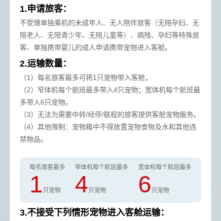
1.申请旅客：
不受理单独乘机的未成年人、无人陪伴旅客（无陪孕妇、无
陪老人、无陪青少年、无陪儿童等）、病残、孕妇等特殊旅
客、单独携带婴儿的成人申请携带宠物进入客舱。
2.运输数量：
（1）每名旅客最多可将1只宠物带入客舱，
（2）窄体机每个航班最多带入4只宠物；宽体机每个航班最
多带入6只宠物。
（3）无法为需要中转/经停/联程的旅客提供客舱宠物服务。
（4）其他限制：宠物箱中不得放置宠物食物及水和其他违
禁物品。
每名旅客最多
窄体机每个航班最多
宽体机每个航班最多
1
4
6
只宠物
只宠物
只宠物
3.不接受下列情形宠物进入客舱运输：