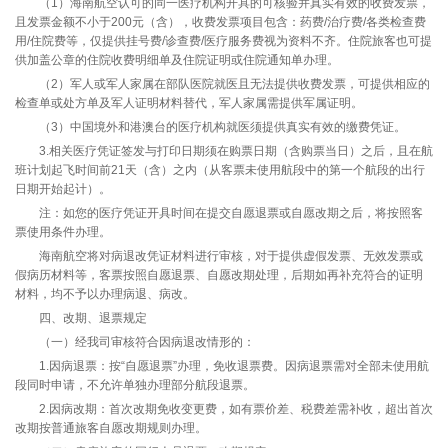
（1）海南航空认可的同一医疗机构开具的可核验并真实有效的收费发票，
且发票金额不小于200元（含），收费发票项目包含：药费/治疗费/各类检查费
用/住院费等，仅提供挂号费/诊查费/医疗服务费视为资料不齐。住院旅客也可提
供加盖公章的住院收费明细单及住院证明或住院通知单办理。
（2）军人或军人家属在部队医院就医且无法提供收费发票，可提供相应的
检查单或处方单及军人证明材料替代，军人家属需提供军属证明。
（3）中国境外和港澳台的医疗机构就医须提供真实有效的缴费凭证。
3.相关医疗凭证签发与打印日期须在购票日期（含购票当日）之后，且在航
班计划起飞时间前21天（含）之内（从客票未使用航段中的第一个航段的出行
日期开始起计）。
注：如您的医疗凭证开具时间在提交自愿退票或自愿改期之后，将按照客
票使用条件办理。
海南航空将对病退改凭证材料进行审核，对于提供虚假发票、无效发票或
假病历材料等，客票按照自愿退票、自愿改期处理，后期如再补充符合的证明
材料，均不予以办理病退、病改。
四、改期、退票规定
（一）经我司审核符合因病退改情形的：
1.因病退票：按“自愿退票”办理，免收退票费。因病退票需对全部未使用航
段同时申请，不允许单独办理部分航段退票。
2.因病改期：首次改期免收变更费，如有票价差、税费差需补收，超出首次
改期按普通旅客自愿改期规则办理。