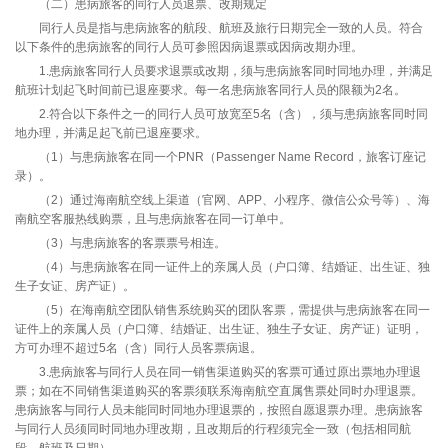
（二）患病旅客的同行人员退票、改期规定
同行人员是指与患病旅客的航段、航班及旅行日期完全一致的人员。符合
以下条件的患病旅客的同行人员可参照因病退票或因病改期办理。
1.患病旅客同行人员要求退票或改期，须与患病旅客同时同地办理，并满足
航班计划起飞时间前已退座要求。每一名患病旅客同行人员的限额为2名。
2.符合以下条件之一的同行人员可放宽至5名（含），须与患病旅客同时同
地办理，并满足起飞前已退座要求。
（1）与患病旅客在同一个PNR（Passenger Name Record，旅客订座记
录）。
（2）通过海南航空线上渠道（官网、APP、小程序、微信公众号等）、海
南航空客服热线购票，且与患病旅客在同一订单中。
（3）与患病旅客的客票票号相连。
（4）与患病旅客在同一证件上的亲属人员（户口簿、结婚证、出生证、独
生子女证、房产证）。
（5）在海南航空团队销售系统购买的团队客票，需提供与患病旅客在同一
证件上的亲属人员（户口簿、结婚证、出生证、独生子女证、房产证）证明，
方可办理不超过5名（含）同行人员客票病退。
3.患病旅客与同行人员在同一销售渠道购买的客票可通过原出票地办理退
票；如在不同销售渠道购买的客票须联系海南航空直属售票处同时办理退票。
患病旅客与同行人员未能同时同地办理退票的，按照自愿退票办理。患病旅客
与同行人员须同时同地办理改期，且改期后的行程须完全一致（包括相同航