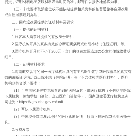
提交，证明材料电子版以材料发送时间为准，邮寄件以接收地邮戳为准。
（三）未按要求取消座位或不能按期提供相关资料的按普通旅客自愿改期
或自愿退票规则办理。
三、因病退改需提供的证明材料及要求
（一）提供的证明材料
1.旅客本人购票时提供的有效身份证件。
2.医疗机构开具的真实有效的诊断证明病历或出院小结（住院证明）等。
3.医疗机构开具的不小于200元（含）的收费发票或加盖公章的住院收费明
细单。
（二）证明材料要求
1.海南航空认可的同一医疗机构出具的有主治医生签字或医院盖章的真实有
效的诊断证明病历或出院小结（住院证明）等（不含体检类医疗材料）。医疗
机构须符合以下要求：
（1）可在国家卫健委网站查询到的医院及其下属医疗机构（不包括非医院
下属机构，例如学校门诊部、企业医疗门诊部等）。国家卫健委医疗机构查询
网址为：https://zgcx.nhc.gov.cn/unit
（2）军队下属医疗机构。
（3）中国境外或港澳台地区的医疗诊断证明，须由正规医院或执业医师开
具。
2.收费发票