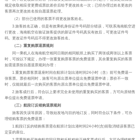
规定收取相应变更费或票款差价后给予更改姓名一次；已经办理过姓名更改的
客票再次更改姓名按自愿退票处理。
（2）部分已使用的客票不得更改旅客姓名。
3.旅客姓名正确，但是有效乘机身份证件号码部分错误，可联系海南航空进
行更改，海南航空在验证旅客提供的新证件号码真实有效后，可更改证件号
码。更改证件号码后不得更改旅客姓名。
（二）重复购票退票规则
同一乘机人在海南航空相同日期的相同航班上购买了两张或两张以上客票
时，可按以下规定，办理一张重复购票客票的免费退票，其余重复购买的客票
如需退票按自愿退票规则办理：
1.重复购票客票退座时间在航班计划出港时间24小时（含）前可免费退一
张客票。票价相同时，旅客可向原出票单位提出免费退票申请；票价不一致
时，仅能就最后一次购买的客票向原出票单位提出免费退票申请。
2.旅客成行后，符合以上要求完全未使用的重复购买的客票，方可向原销售
单位提出免费退票申请。
（三）航段订反错购退票规则
旅客因失误等原因，导致始发地与目的地订反，同时符合以下条件，可办
理错购客票的免费退票：
1.航段订反的错购客票需在航班计划出港时间24小时(含)前取消错误客票已
定妥的座位。
2.需重新购买海南航空同日期相反航程的正确客票成行后，方可办理错购客