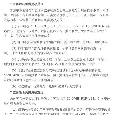
1.旅客姓名免费更改范围
客票中旅客姓名与旅客有效乘机身份证件上的姓名出现音同字不同、异体
字、生僻字、音似字及形似字、或英文个别字母出错（以下统一简称：音似字
或形似字）等均属于旅客姓名免费更改范围：
（1）音似字指Z、C、S\ZH、CH、SH；L\N；IN\ING、UN\ONG\IONG等
卷舌音、翘舌音、前鼻音、后鼻音的相似音，如南和兰、龙和农等；但黄和
王、房、飞和辉等均不属于音似字。
（2）形似字指易混淆和偏旁相似的字，例：拔和拨、芳和芬、晨和晟等。
（3）旅客“姓”和“名”允许各免费更改一个字（名字中的叠字视为一个
字），如“张丽丽”可更改为“张莉莉”或“章莉莉”。
（4）允许两字以上旅客姓名增一个字，三字以上旅客姓名减少一个字，
如“张丽”可更改为“张丽华”、“张小丽或者张丽华”更改为“张丽或张华”。
（5）个别旅客姓名重复多打或中英文同时出现 (例:杨敏杨敏或杨敏
YANGMIN)，或旅客姓名位置互换（例：黄玲秀应为黄秀玲），或旅客正确姓
名后明显误打信息的（例：张阳电信）。
（6）汉语拼音、英文姓名，最多可变更3个英文字母。
2.旅客姓名免费更改规定
您的客票未更改过证件号码，且客票状态须为OPEN FOR USE。姓名更改
后不得再更改证件号码。
（1）仅更改旅客姓名但不变更航班或航班日期的客票，可给予免费更改姓
名一次；若更改旅客姓名与自愿变更航班日期或航班同时进行，需按定座舱位